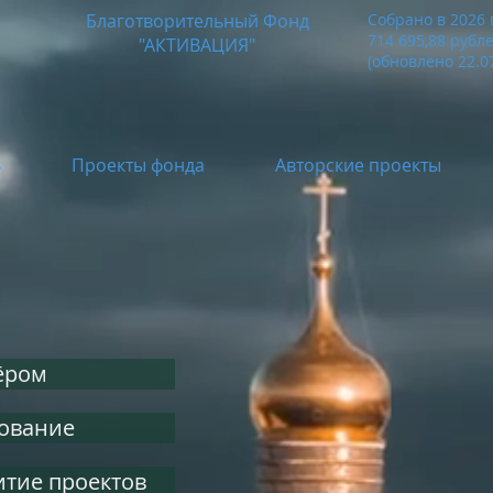
Благотворительный Фонд
Собрано в 2026 
714 695,88
рубл
"АКТИВАЦИЯ"
(обновлено 22.07
В
Проекты фонда
Авторские проекты
ёром
ование
итие проектов