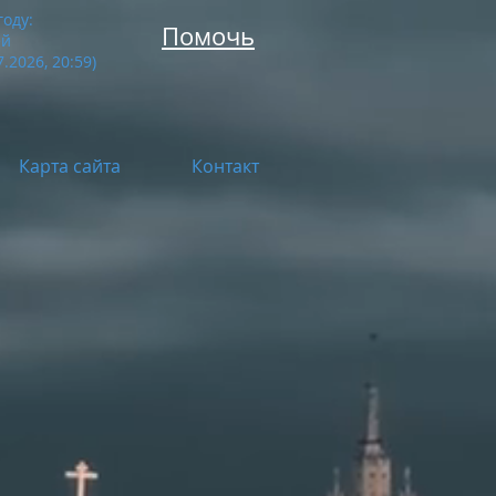
году:
Помочь
ей
.2026, 20:59
)
Карта сайта
Контакт