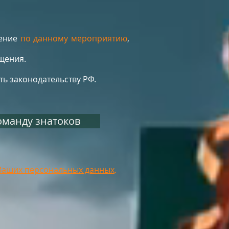
щение
по данному мероприятию
,
бщения.
ь законодательству РФ.
оманду знатоков
Ваших персональных данных
.