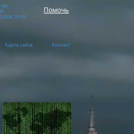
году:
Помочь
ей
.2026, 20:59
)
Карта сайта
Контакт