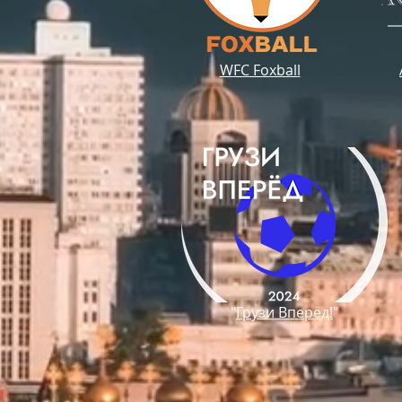
WFC Foxball
"
Грузи Вперёд!
"