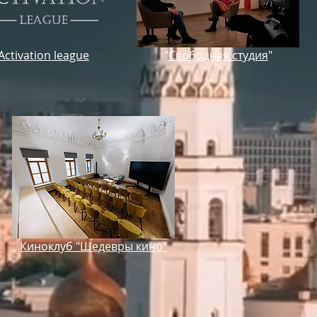
Activation league
"
Свободная студия
"
Киноклуб "Шедевры кино"